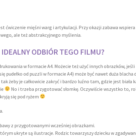
t ćwiczenie mięśni warg i artykulacji. Przy okazji zabawa wspie
owego, ale też abstrakcyjnego myślenia.
 IDEALNY ODBIÓR TEGO FILMU?
ydrukowania w formacie A4. Możecie też użyć innych obrazków, jeś
się pudełko od puzzli w formacie A4) może być nawet duża blacha 
 tak żeby je całkowicie zakryć i bardzo luźno tam, gdzie jest biała 
nie
No i trzeba przygotować słomkę. Oczywiście wszystko to, ro
 kryją się pod ryżem
a.
abawy z przygotowanymi wcześniej obrazkami.
órym ukryte są ilustracje. Rodzic towarzyszy dziecku w zgadywani