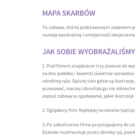
MAPA SKARBÓW
To zabawa, której podstawowym zadaniem jes
rozwija wyobraźnię i umiejętność skojarzeni
JAK SOBIE WYOBRAŻALIŚMY
1. Pod filmem znajdziecie trzy plansze do w
na dno pudełka / kuwetki (świetnie sprawdza 
odrobiną ryżu. Gęściej tam gdzie są ilustracje,
przesuwać, inaczej i doroślak go nie zdmuch
zepsuć zabawy w zgadywanie, jakie ilustracje
2. Oglądamy film. Najlepiej na ekranie laptop
3. Po zakończeniu filmu przystępujemy do z
Dziecko rozdmuchuje przez słomkę ryż, pod kt