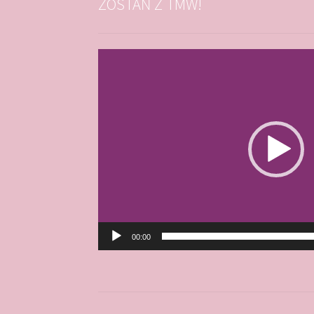
ZOSTAŃ Z TMW!
Odtwarzacz
video
00:00