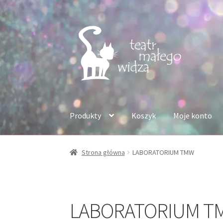
Przejdź
Przejdź
do
do
nawigacji
treści
Produkty
Koszyk
Moje konto
Strona główna
LABORATORIUM TMW
LABORATORIUM T