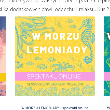
ość i kreatywność Waszych dzieci i poznajcie pio
kilka dodatkowych chwil oddechu i relaksu. Kusi? 
W MORZU LEMONIADY – spektakl online
W