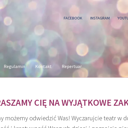
FACEBOOK
INSTAGRAM
YOUT
Regulamin
Kontakt
Repertuar
ASZAMY CIĘ NA WYJĄTKOWE ZA
my możemy odwiedzić Was! Wyczarujcie teatr w d