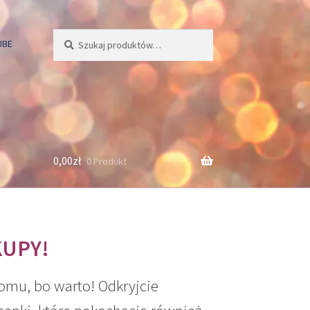
Szukaj:
Szukaj
UBE
0,00
zł
0 Produkt
KUPY!
omu, bo warto! Odkryjcie