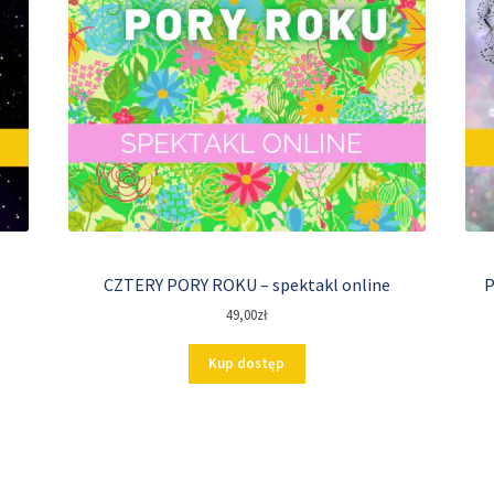
CZTERY PORY ROKU – spektakl online
P
49,00
zł
Kup dostęp