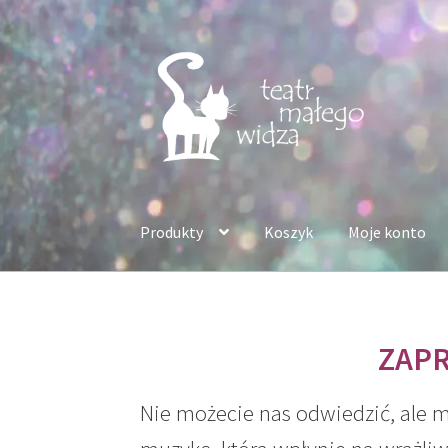
Przejdź
Przejdź
do
do
nawigacji
treści
Produkty
Koszyk
Moje konto
ZAPR
Nie możecie nas odwiedzić, ale 