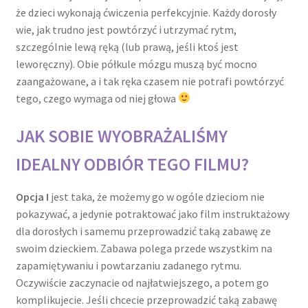
że dzieci wykonają ćwiczenia perfekcyjnie. Każdy dorosły
wie, jak trudno jest powtórzyć i utrzymać rytm,
szczególnie lewą ręką (lub prawą, jeśli ktoś jest
leworęczny). Obie półkule mózgu muszą być mocno
zaangażowane, a i tak ręka czasem nie potrafi powtórzyć
tego, czego wymaga od niej głowa
JAK SOBIE WYOBRAŻALIŚMY
IDEALNY ODBIÓR TEGO FILMU?
Opcja I
jest taka, że możemy go w ogóle dzieciom nie
pokazywać, a jedynie potraktować jako film instruktażowy
dla dorosłych i samemu przeprowadzić taką zabawę ze
swoim dzieckiem. Zabawa polega przede wszystkim na
zapamiętywaniu i powtarzaniu zadanego rytmu.
Oczywiście zaczynacie od najłatwiejszego, a potem go
komplikujecie. Jeśli chcecie przeprowadzić taką zabawę