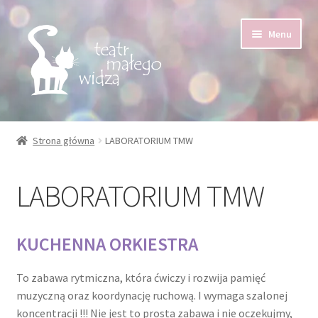
Przejdź
Przejdź
Menu
do
do
nawigacji
treści
Rozwiń
Produkty
menu
Strona główna
LABORATORIUM TMW
potom
Koszyk
LABORATORIUM TMW
Moje konto
Regulamin
KUCHENNA ORKIESTRA
Kontakt
To zabawa rytmiczna, która ćwiczy i rozwija pamięć
muzyczną oraz koordynację ruchową. I wymaga szalonej
Repertuar
koncentracji !!! Nie jest to prosta zabawa i nie oczekujmy,