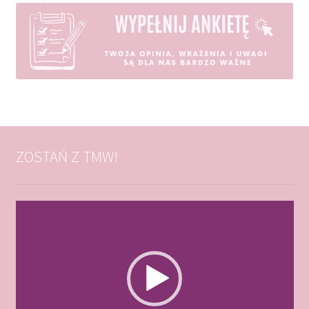
ZOSTAŃ Z TMW!
Odtwarzacz
video