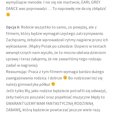
wymyślajcie melodie. I nic się nie martwcie, EARL GREY
DANCE was poprowadzi … Tu naprawdę nie da się zbłądzić
Opcja II:
Robicie wszystko to samo, co powyżej, ale z
filmem, który będzie wymagał częstego zatrzymywania.
Zachęcamy, żebyście wprowadzali rytmy najpierw przez ich
wyklaskanie. (Mądry Polak po szkodzie. Dopiero w testach
wewnętrznych nam wyszło, że to mocno ułatwia dzieciom
sprawę i teraz żałujemy, że nie zawarliśmy tego rodzaju
zadań w nagraniu).
Reasumując: Praca z tym filmem wymaga bardzo dużego
zaangażowania rodzica. I dobrze
Bo rodzicowi też się
należy gimnastyka półkul
Jeśli tylko Wy, jako rodzice będziecie potrafili się odważyć,
żeby twórczo poszaleć oraz popełniać muzyczne błędy to
GWARANTUJEMY WAM FANTASTYCZNĄ RODZINNĄ
ZABAWĘ, którą będziecie powtarzać jeszcze wiele razy.