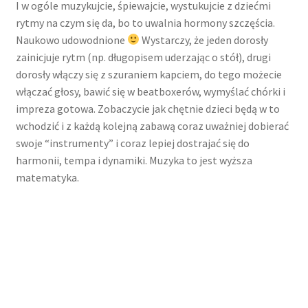
I w ogóle muzykujcie, śpiewajcie, wystukujcie z dziećmi
rytmy na czym się da, bo to uwalnia hormony szczęścia.
Naukowo udowodnione
Wystarczy, że jeden dorosły
zainicjuje rytm (np. długopisem uderzając o stół), drugi
dorosły włączy się z szuraniem kapciem, do tego możecie
włączać głosy, bawić się w beatboxerów, wymyślać chórki i
impreza gotowa. Zobaczycie jak chętnie dzieci będą w to
wchodzić i z każdą kolejną zabawą coraz uważniej dobierać
swoje “instrumenty” i coraz lepiej dostrajać się do
harmonii, tempa i dynamiki. Muzyka to jest wyższa
matematyka.