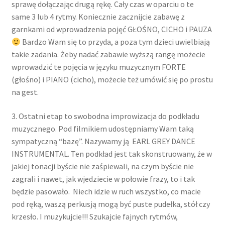
sprawę dołączając drugą rękę. Cały czas w oparciu o te
same 3 lub 4 rytmy. Koniecznie zacznijcie zabawę z
garnkami od wprowadzenia pojęć GŁOŚNO, CICHO i PAUZA
Bardzo Wam się to przyda, a poza tym dzieci uwielbiają
takie zadania. Żeby nadać zabawie wyższą rangę możecie
wprowadzić te pojęcia w języku muzycznym FORTE
(głośno) i PIANO (cicho), możecie też umówić się po prostu
na gest.
3. Ostatni etap to swobodna improwizacja do podkładu
muzycznego. Pod filmikiem udostępniamy Wam taką
sympatyczną “bazę”. Nazywamy ją EARL GREY DANCE
INSTRUMENTAL. Ten podkład jest tak skonstruowany, że w
jakiej tonacji byście nie zaśpiewali, na czym byście nie
zagrali i nawet, jak wjedziecie w połowie frazy, to i tak
będzie pasowało. Niech idzie w ruch wszystko, co macie
pod ręką, waszą perkusją mogą być puste pudełka, stół czy
krzesło. I muzykujcie!!! Szukajcie fajnych rytmów,