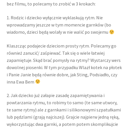
bez filmu, to polecamy to zrobić w 3 krokach:
1. Rodzic i dziecko wyłącznie wyklaskują rytm. Nie
wprowadzamy jeszcze w tym momencie garnków (bo
wiadomo, dzieci będą wolały w nie walić po swojemu
Klaszcząc podajecie dzieciom prosty rytm. Polecamy go
również zanucić/ zaśpiewać. Tak się o wiele łatwiej
zapamiętuje. Skąd brać pomysły na rytmy? Wystarczy wers
dowolnej piosenki. W tym przypadku Wlazł kotek na płotek
i Panie Janie będą równie dobre, jak Sting, Podsiadło, czy
inna Ewa Bem
2. Jak dziecko już załapie zasadę zapamiętywania i
powtarzania rytmu, to robimy to samo (te same utwory,
te same rytmy) ale z garnkami i silikonowymi szpatułkami
lub pędzlami (grają najciszej). Grajcie najpierw jedną ręką,
wykorzystując dwa garnki, a potem potem skomplikujcie