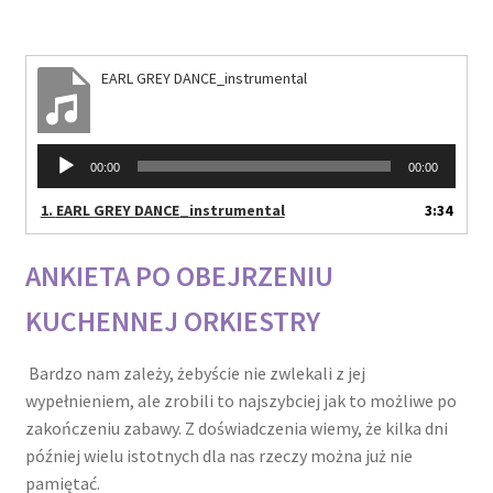
EARL GREY DANCE_instrumental
Odtwarzacz
00:00
00:00
plików
dźwiękowych
1.
EARL GREY DANCE_instrumental
3:34
ANKIETA PO OBEJRZENIU
KUCHENNEJ ORKIESTRY
Bardzo nam zależy, żebyście nie zwlekali z jej
wypełnieniem, ale zrobili to najszybciej jak to możliwe po
zakończeniu zabawy. Z doświadczenia wiemy, że kilka dni
później wielu istotnych dla nas rzeczy można już nie
pamiętać.